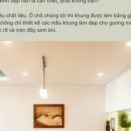
inh đẹp hẳn là cần thiết, phải không bạn?
u chất liệu. Ở chỗ chúng tôi thì khung được làm bằng g
không chỉ thiết kế các mẫu khung làm đẹp cho gương m
rỡ và tràn đầy sinh khí.