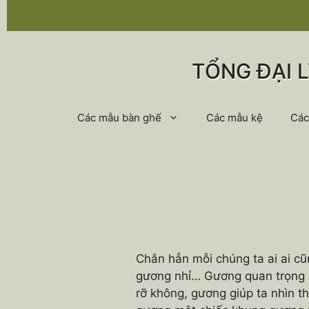
Chuyển
đến
nội
dung
TỔNG ĐẠI 
Các mẫu bàn ghế
Các mẫu kệ
Các
Chắn hẳn mỗi chúng ta ai ai c
gương nhỉ… Gương quan trọng đ
rỡ không, gương giúp ta nhìn t