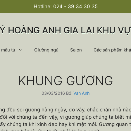
Hotline:
024 - 39 34 30 35
LÝ HOÀNG ANH GIA LAI KHU VỰ
 mẫu tủ
Giường ngủ
Salon
Các sản phẩm khá
KHUNG GƯƠNG
03/03/2016
Bởi
Van Anh
ũng đều soi gương hàng ngày, do vậy, chắc chắn nhà nà
ối với chúng ta đến vậy, vì gương giúp chúng ta biết m
hấy chúng ta khi xinh đẹp hay khi mệt mỏi. Gương quan t