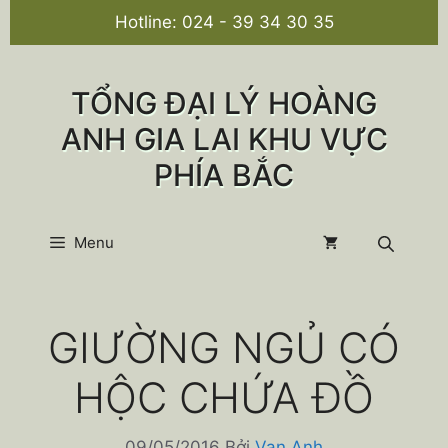
Chuyển
Hotline:
024 - 39 34 30 35
đến
nội
dung
TỔNG ĐẠI LÝ HOÀNG
ANH GIA LAI KHU VỰC
PHÍA BẮC
Menu
GIƯỜNG NGỦ CÓ
HỘC CHỨA ĐỒ
09/05/2016
Bởi
Van Anh