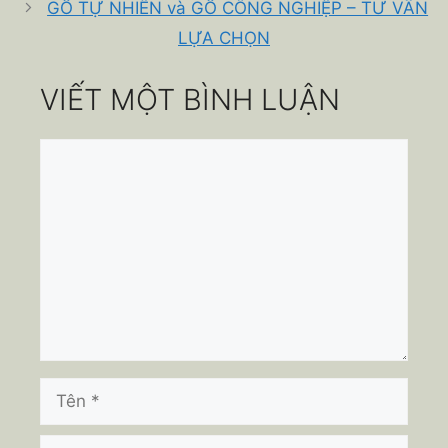
GỖ TỰ NHIÊN và GỖ CÔNG NGHIỆP – TƯ VẤN
LỰA CHỌN
VIẾT MỘT BÌNH LUẬN
Bình
luận
Tên
Email