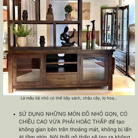
Là mẫu kệ nhỏ có thể bầy sách, chậu cây, lọ hoa…
SỬ DỤNG NHỮNG MÓN ĐỒ NHỎ GỌN, CÓ
CHIỀU CAO VỪA PHẢI HOẶC THẤP để tạo
không gian bên trên thoáng mát, không bị lấn
át tầm nhìn. Nội thất gỗ thấp sẽ tạo ra không