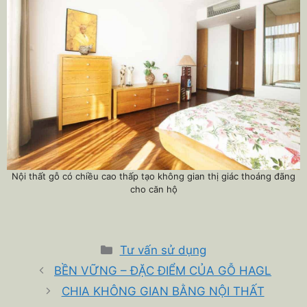
Nội thất gỗ có chiều cao thấp tạo không gian thị giác thoáng đãng
cho căn hộ
Danh
Tư vấn sử dụng
mục
BỀN VỮNG – ĐẶC ĐIỂM CỦA GỖ HAGL
CHIA KHÔNG GIAN BẰNG NỘI THẤT