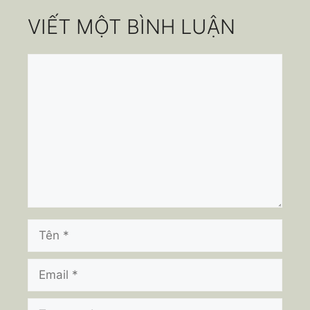
VIẾT MỘT BÌNH LUẬN
Bình
luận
Tên
Email
Trang