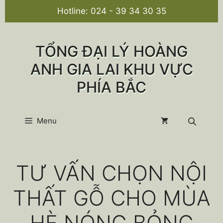
Chuyển
Hotline:
024 - 39 34 30 35
đến
nội
dung
TỔNG ĐẠI LÝ HOÀNG
ANH GIA LAI KHU VỰC
PHÍA BẮC
Menu
TƯ VẤN CHỌN NỘI
THẤT GỖ CHO MÙA
HÈ NÓNG BỎNG