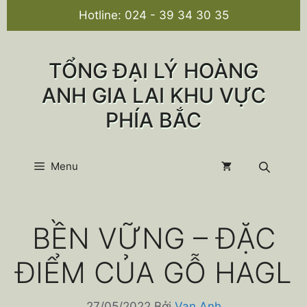
Chuyển
Hotline:
024 - 39 34 30 35
đến
nội
dung
TỔNG ĐẠI LÝ HOÀNG
ANH GIA LAI KHU VỰC
PHÍA BẮC
Menu
BỀN VỮNG – ĐẶC
ĐIỂM CỦA GỖ HAGL
27/05/2022
Bởi
Van Anh