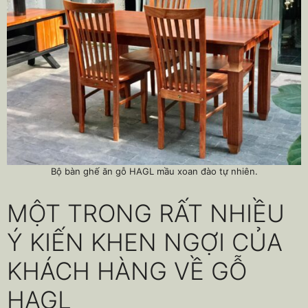
Bộ bàn ghế ăn gỗ HAGL mầu xoan đào tự nhiên.
MỘT TRONG RẤT NHIỀU
Ý KIẾN KHEN NGỢI CỦA
KHÁCH HÀNG VỀ GỖ
HAGL