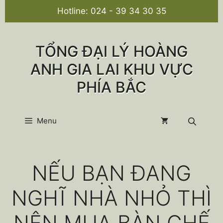
Chuyển
Hotline:
024 - 39 34 30 35
đến
nội
dung
TỔNG ĐẠI LÝ HOÀNG
ANH GIA LAI KHU VỰC
PHÍA BẮC
Menu
NẾU BẠN ĐANG
NGHĨ NHÀ NHỎ THÌ
NÊN MUA BÀN GHẾ