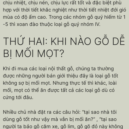
chịu nhiệt, chịu nén, chịu lực rất tốt và đặc biệt phù
hợp với thời tiết khắc nghiệt như thời tiết nhiệt đới gió
mùa có độ ẩm cao. Trong các nhóm gỗ quý hiếm từ 1
-5 thì xoan đào thuộc loại gỗ quý nhóm IV.
THỨ HAI: KHI NÀO GỖ DỄ
BỊ MỐI MỌT?
Khi đi mua các loại nội thất gỗ, chúng ta thường
được những người bán giới thiệu đây là loại gỗ tốt
không sợ bị mối mọt. Nhưng thực tế thì khác, loài
mối, mọt có thể ăn được tất cả các loại gỗ dù có
cứng tới đâu.
Nhiều chủ nhà đặt ra các câu hỏi: “tại sao nhà tôi
dùng gỗ tốt như vậy mà vẫn bị mối ăn?” , “tại sao
người ta bảo gỗ căm xe, gỗ lim, gỗ gõ đỏ này không