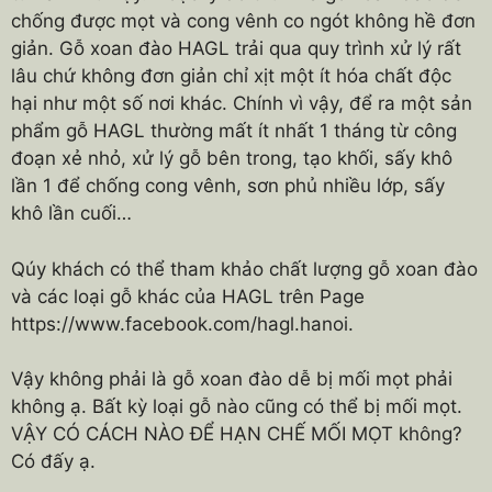
chống được mọt và cong vênh co ngót không hề đơn
giản. Gỗ xoan đào HAGL trải qua quy trình xử lý rất
lâu chứ không đơn giản chỉ xịt một ít hóa chất độc
hại như một số nơi khác. Chính vì vậy, để ra một sản
phẩm gỗ HAGL thường mất ít nhất 1 tháng từ công
đoạn xẻ nhỏ, xử lý gỗ bên trong, tạo khối, sấy khô
lần 1 để chống cong vênh, sơn phủ nhiều lớp, sấy
khô lần cuối…
Qúy khách có thể tham khảo chất lượng gỗ xoan đào
và các loại gỗ khác của HAGL trên Page
https://www.facebook.com/hagl.hanoi.
Vậy không phải là gỗ xoan đào dễ bị mối mọt phải
không ạ. Bất kỳ loại gỗ nào cũng có thể bị mối mọt.
VẬY CÓ CÁCH NÀO ĐỂ HẠN CHẾ MỐI MỌT không?
Có đấy ạ.