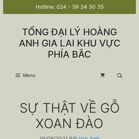
Chuyển
Hotline:
024 - 39 34 30 35
đến
nội
dung
TỔNG ĐẠI LÝ HOÀNG
ANH GIA LAI KHU VỰC
PHÍA BẮC
Menu
SỰ THẬT VỀ GỖ
XOAN ĐÀO
19/08/2021
Bởi
Van Anh