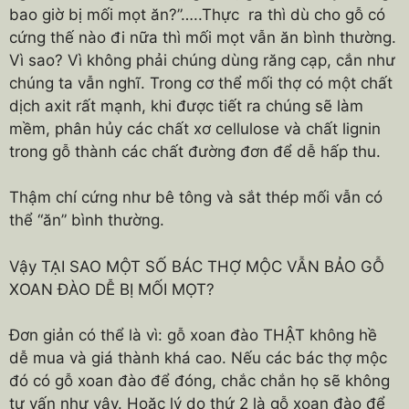
bao giờ bị mối mọt ăn?”…..Thực ra thì dù cho gỗ có
cứng thế nào đi nữa thì mối mọt vẫn ăn bình thường.
Vì sao? Vì không phải chúng dùng răng cạp, cắn như
chúng ta vẫn nghĩ. Trong cơ thể mối thợ có một chất
dịch axit rất mạnh, khi được tiết ra chúng sẽ làm
mềm, phân hủy các chất xơ cellulose và chất lignin
trong gỗ thành các chất đường đơn để dễ hấp thu.
Thậm chí cứng như bê tông và sắt thép mối vẫn có
thể “ăn” bình thường.
Vậy TẠI SAO MỘT SỐ BÁC THỢ MỘC VẪN BẢO GỖ
XOAN ĐÀO DỄ BỊ MỐI MỌT?
Đơn giản có thể là vì: gỗ xoan đào THẬT không hề
dễ mua và giá thành khá cao. Nếu các bác thợ mộc
đó có gỗ xoan đào để đóng, chắc chắn họ sẽ không
tư vấn như vậy. Hoặc lý do thứ 2 là gỗ xoan đào để