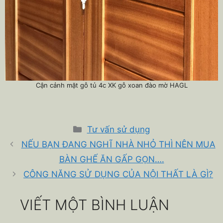
Cận cảnh mặt gỗ tủ 4c XK gỗ xoan đào mờ HAGL
Danh
Tư vấn sử dụng
mục
NẾU BẠN ĐANG NGHĨ NHÀ NHỎ THÌ NÊN MUA
BÀN GHẾ ĂN GẤP GỌN….
CÔNG NĂNG SỬ DỤNG CỦA NỘI THẤT LÀ GÌ?
VIẾT MỘT BÌNH LUẬN