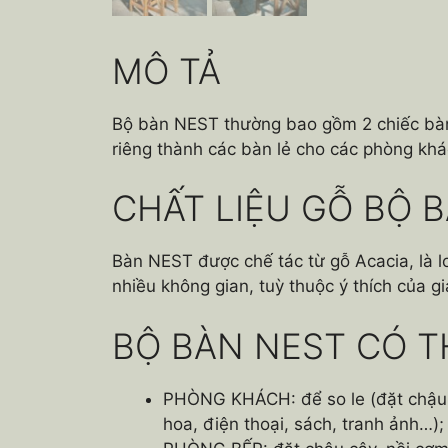
MÔ TẢ
Bộ bàn NEST thường bao gồm 2 chiếc bàn c
riêng thành các bàn lẻ cho các phòng khá
CHẤT LIỆU GỖ BỘ 
Bàn NEST được chế tác từ gỗ Acacia, là l
nhiều không gian, tuỳ thuộc ý thích của gi
BỘ BÀN NEST CÓ T
PHÒNG KHÁCH: để so le (đặt chậu c
hoa, điện thoại, sách, tranh ảnh…);