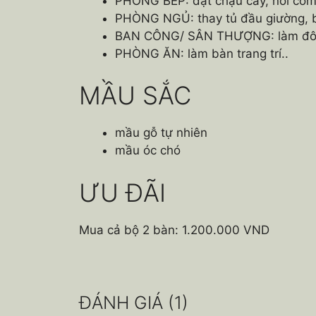
PHÒNG BẾP: đặt chậu cây, nồi cơm,
PHÒNG NGỦ: thay tủ đầu giường, bà
BAN CÔNG/ SÂN THƯỢNG: làm đôn 
PHÒNG ĂN: làm bàn trang trí..
MẦU SẮC
mầu gỗ tự nhiên
mầu óc chó
ƯU ĐÃI
Mua cả bộ 2 bàn: 1.200.000 VND
ĐÁNH GIÁ (1)