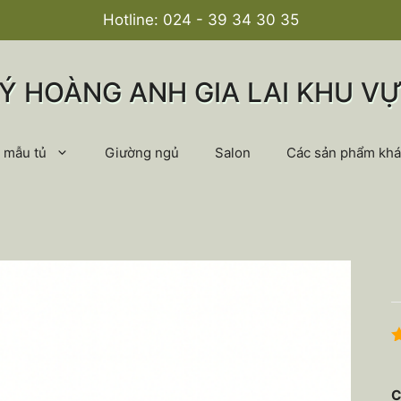
Hotline:
024 - 39 34 30 35
LÝ HOÀNG ANH GIA LAI KHU VỰ
 mẫu tủ
Giường ngủ
Salon
Các sản phẩm khá
5
5
C