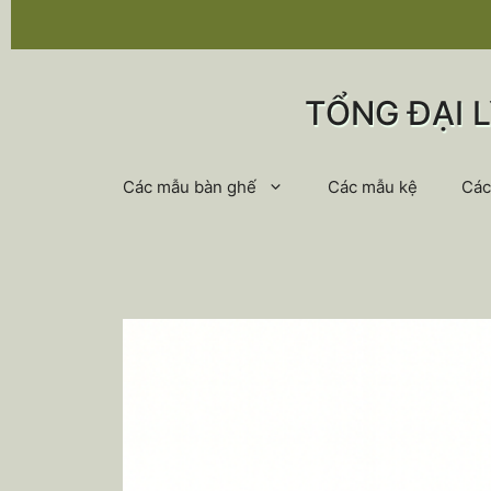
Chuyển
đến
nội
dung
TỔNG ĐẠI 
Các mẫu bàn ghế
Các mẫu kệ
Các