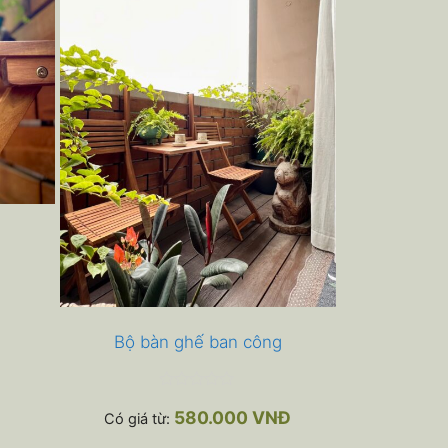
Bộ bàn ghế ban công
0
n
580.000
VNĐ
Có giá từ:
g
o