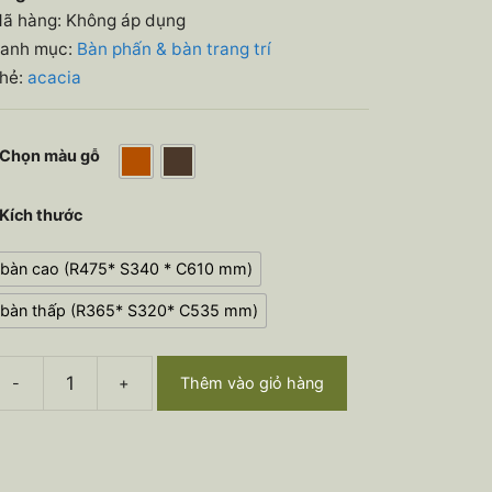
ã hàng:
Không áp dụng
anh mục:
Bàn phấn & bàn trang trí
hẻ:
acacia
Chọn màu gỗ
Kích thước
bàn cao (R475* S340 * C610 mm)
bàn thấp (R365* S320* C535 mm)
-
+
Thêm vào giỏ hàng
Ộ
ÀN
EST
ố
ượng