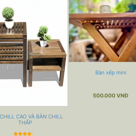
Bàn xếp mini
0
n
500.000
VNĐ
g
o
à
i
5
CHILL CAO VÀ BÀN CHILL
THẤP