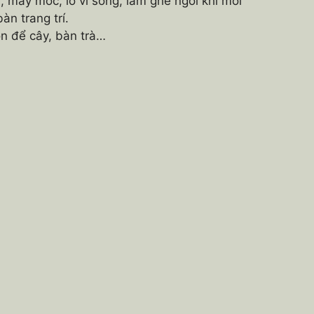
 máy móc, lò vi song, làm ghế ngồi khi mỏi
n trang trí.
để cây, bàn trà…