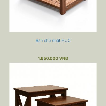
Bàn chữ nhật HUC
0
n
1.650.000
VNĐ
g
o
à
i
5