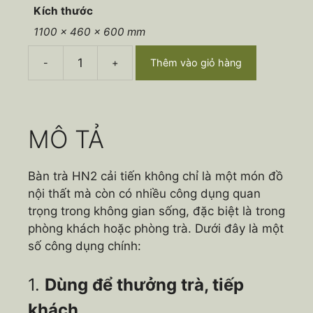
Kích thước
1100 × 460 × 600 mm
-
+
Thêm vào giỏ hàng
Bàn
trà
CN
HN2
CT
MÔ TẢ
số
lượng
Bàn trà HN2 cải tiến không chỉ là một món đồ
nội thất mà còn có nhiều công dụng quan
trọng trong không gian sống, đặc biệt là trong
phòng khách hoặc phòng trà. Dưới đây là một
số công dụng chính:
1.
Dùng để thưởng trà, tiếp
khách