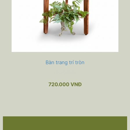
Bàn trang trí tròn
0
n
720.000
VNĐ
g
o
à
i
5