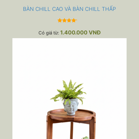
BÀN CHILL CAO VÀ BÀN CHILL THẤP
4.00
ngoài 5
1.400.000
VNĐ
Có giá từ: