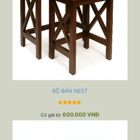
BỘ BÀN NEST
5.00
ngoài 5
600.000
VNĐ
Có giá từ: