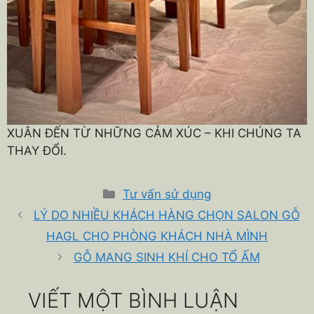
XUÂN ĐẾN TỪ NHỮNG CẢM XÚC – KHI CHÚNG TA
THAY ĐỔI.
Danh
Tư vấn sử dụng
mục
LÝ DO NHIỀU KHÁCH HÀNG CHỌN SALON GỖ
HAGL CHO PHÒNG KHÁCH NHÀ MÌNH
GỖ MANG SINH KHÍ CHO TỔ ẤM
VIẾT MỘT BÌNH LUẬN