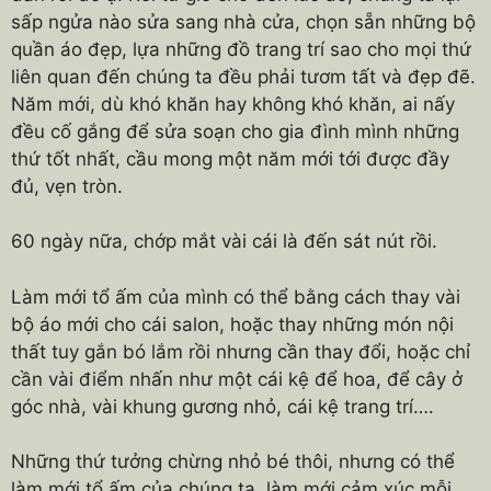
sấp ngửa nào sửa sang nhà cửa, chọn sẵn những bộ
quần áo đẹp, lựa những đồ trang trí sao cho mọi thứ
liên quan đến chúng ta đều phải tươm tất và đẹp đẽ.
Năm mới, dù khó khăn hay không khó khăn, ai nấy
đều cố gắng để sửa soạn cho gia đình mình những
thứ tốt nhất, cầu mong một năm mới tới được đầy
đủ, vẹn tròn.
60 ngày nữa, chớp mắt vài cái là đến sát nút rồi.
Làm mới tổ ấm của mình có thể bằng cách thay vài
bộ áo mới cho cái salon, hoặc thay những món nội
thất tuy gắn bó lắm rồi nhưng cần thay đổi, hoặc chỉ
cần vài điểm nhấn như một cái kệ để hoa, để cây ở
góc nhà, vài khung gương nhỏ, cái kệ trang trí….
Những thứ tưởng chừng nhỏ bé thôi, nhưng có thể
làm mới tổ ấm của chúng ta, làm mới cảm xúc mỗi