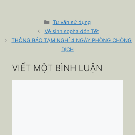
Danh
Tư vấn sử dụng
mục
Vệ sinh sopha đón Tết
THÔNG BÁO TẠM NGHỈ 4 NGÀY PHÒNG CHỐNG
DỊCH
VIẾT MỘT BÌNH LUẬN
Bình
luận