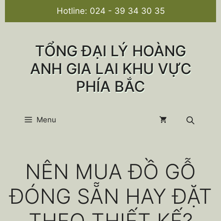
Chuyển
Hotline:
024 - 39 34 30 35
đến
nội
dung
TỔNG ĐẠI LÝ HOÀNG
ANH GIA LAI KHU VỰC
PHÍA BẮC
Menu
NÊN MUA ĐỒ GỖ
ĐÓNG SẴN HAY ĐẶT
THEO THIẾT KẾ?