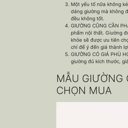
Một yếu tố nữa không k
dáng giường mà không để
đều không tốt.
GIƯỜNG CŨNG CẦN PHẢI A
phẩm nội thất. Giường đ
khỏe sẽ được ưu tiên ch
chỉ để ý đến giá thành lợ
GIƯỜNG CÓ GIÁ PHÙ HỢP 
giường đủ kích thước, gi
MẪU GIƯỜNG 
CHỌN MUA