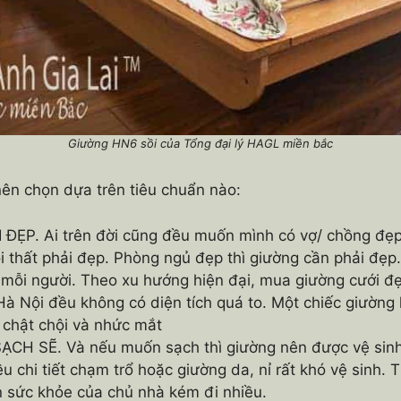
Giường HN6 sồi của Tổng đại lý HAGL miền bắc
nên chọn dựa trên tiêu chuẩn nào:
ĐẸP. Ai trên đời cũng đều muốn mình có vợ/ chồng đẹp
i thất phải đẹp. Phòng ngủ đẹp thì giường cần phải đẹ
a mỗi người. Theo xu hướng hiện đại, mua giường cưới 
Hà Nội đều không có diện tích quá to. Một chiếc giường l
 chật chội và nhức mắt
ẠCH SẼ. Và nếu muốn sạch thì giường nên được vệ sinh
ều chi tiết chạm trổ hoặc giường da, nỉ rất khó vệ sinh.
n sức khỏe của chủ nhà kém đi nhiều.