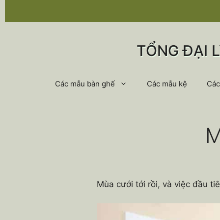
Chuyển
đến
nội
dung
TỔNG ĐẠI 
Các mẫu bàn ghế
Các mẫu kệ
Các
M
Mùa cưới tới rồi, và việc đầu 