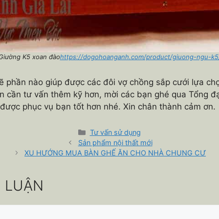
Giường K5 xoan đào
https://dogohoanganh.com/product/giuong-ngu-k5
ẽ phần nào giúp được các đôi vợ chồng sắp cưới lựa ch
ạn cần tư vấn thêm kỹ hơn, mời các bạn ghé qua Tổng đ
 được phục vụ bạn tốt hơn nhé. Xin chân thành cảm ơn.
Danh
Tư vấn sử dụng
mục
Sản phẩm nội thất mới
XU HƯỚNG MUA BÀN GHẾ ĂN CHO NHÀ CHUNG CƯ
H LUẬN