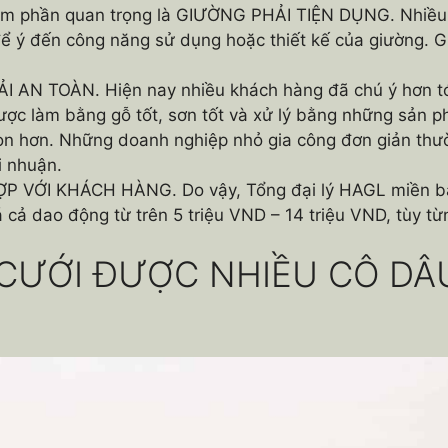
ém phần quan trọng là GIƯỜNG PHẢI TIỆN DỤNG. Nhiều 
 ý đến công năng sử dụng hoặc thiết kế của giường. G
N TOÀN. Hiện nay nhiều khách hàng đã chú ý hơn tới
ược làm bằng gỗ tốt, sơn tốt và xử lý bằng những sản 
ọn hơn. Những doanh nghiệp nhỏ gia công đơn giản thườn
i nhuận.
VỚI KHÁCH HÀNG. Do vậy, Tổng đại lý HAGL miền bắc
á cả dao động từ trên 5 triệu VND – 14 triệu VND, tùy t
CƯỚI ĐƯỢC NHIỀU CÔ DÂ