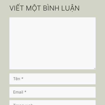
VIẾT MỘT BÌNH LUẬN
Bình
luận
Tên
Email
Trang