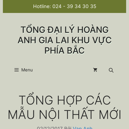
Chuyển
Hotline:
024 - 39 34 30 35
đến
nội
dung
TỔNG ĐẠI LÝ HOÀNG
ANH GIA LAI KHU VỰC
PHÍA BẮC
Menu
TỔNG HỢP CÁC
MẪU NỘI THẤT MỚI
02/12/2017
Bởi
Van Anh